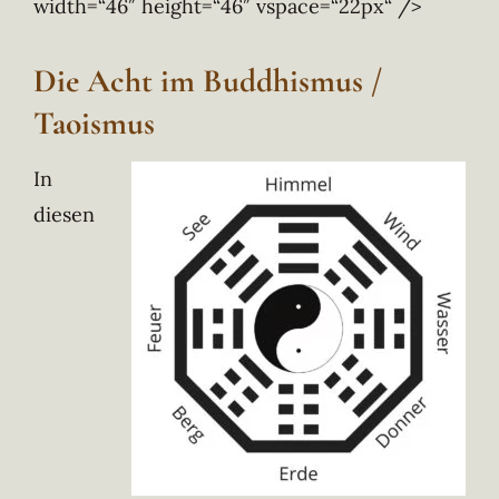
width=“46″ height=“46″ vspace=“22px“ />
Die Acht im Buddhismus /
Taoismus
In
diesen