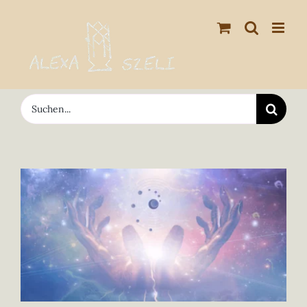
Zum
Inhalt
springen
Suche
nach:
Zeige
grösseres
Bild