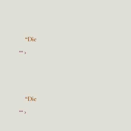
“Die
““
“Die
““