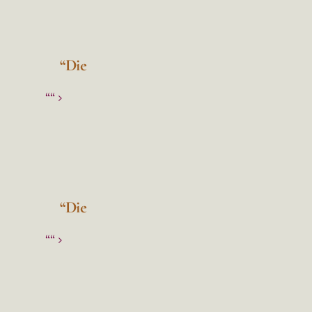
“Die
““
“Die
““