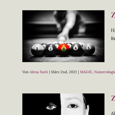
Z
H
R
Von
Alexa Szeli
|
März 2nd, 2021
|
MAGIE
,
Numerologi
Z
A