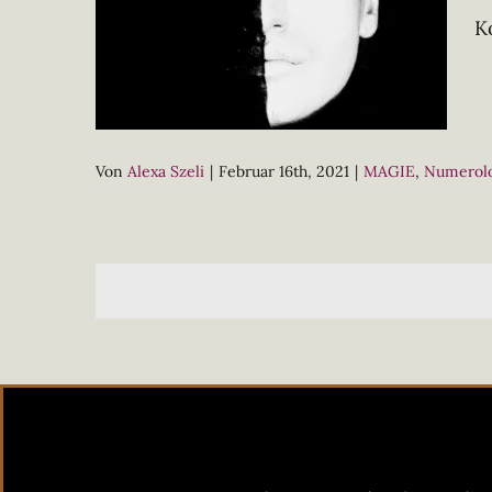
K
Von
Alexa Szeli
|
Februar 16th, 2021
|
MAGIE
,
Numerol