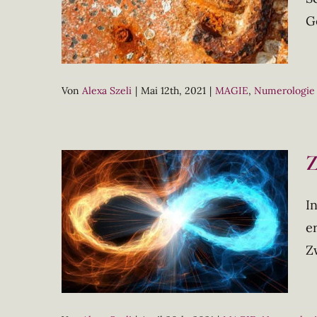
G
Von
Alexa Szeli
|
Mai 12th, 2021
|
MAGIE
,
Numerologie
Z
I
e
Z