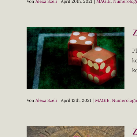
Von
Alexa Szeli
|
April 20th, 2021
|
MAGIE
,
Numerolog
Z
P
k
k
Von
Alexa Szeli
|
April 13th, 2021
|
MAGIE
,
Numerologi
Z