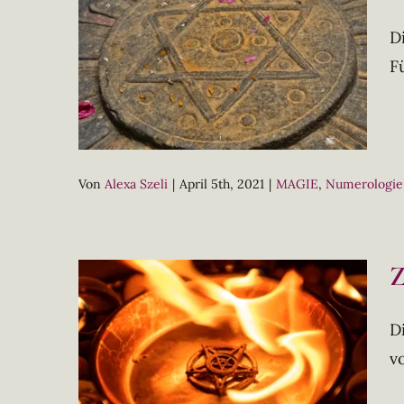
D
F
Von
Alexa Szeli
|
April 5th, 2021
|
MAGIE
,
Numerologie
Z
D
v