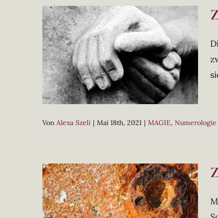
Z
D
z
s
Von
Alexa Szeli
|
Mai 18th, 2021
|
MAGIE
,
Numerologie
Z
M
S