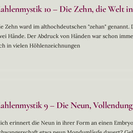
ahlenmystik 10 – Die Zehn, die Welt i
ie Zehn ward im althochdeutschen "zehan" genannt. D
wei Hände. Der Abdruck von Händen war schon imme
ich in vielen Höhlenzeichnungen
ahlenmystik 9 – Die Neun, Vollendung
ich erinnert die Neun in ihrer Form an einen Embryo. 
chwangerschaft etwa neun Mondumläufe dauert? Gehe