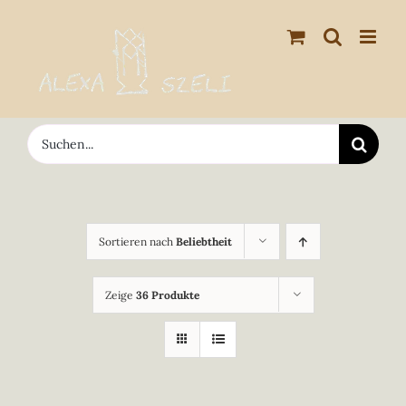
Zum
Inhalt
springen
Suche
nach:
Sortieren nach
Beliebtheit
Zeige
36 Produkte