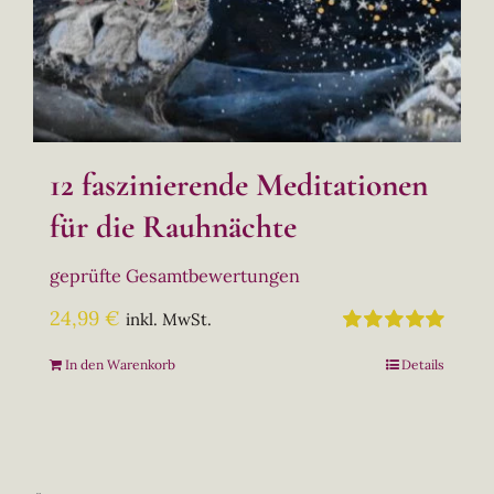
12 faszinierende Meditationen
für die Rauhnächte
geprüfte Gesamtbewertungen
24,99
€
inkl. MwSt.
Bewertet
In den Warenkorb
Details
mit
5.00
von
5