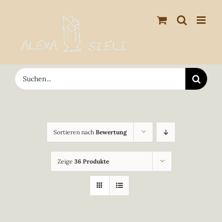
Zum
Inhalt
springen
Suche
nach:
Sortieren nach
Bewertung
Zeige
36 Produkte