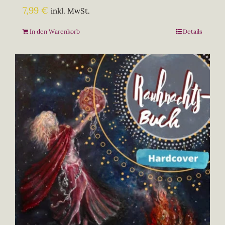
7,99
€
inkl. MwSt.
In den Warenkorb
Details