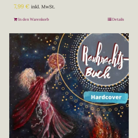
7,99
€
inkl. MwSt.
In den Warenkorb
Details