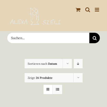
Zum
Inhalt
springen
Suche
nach:
Sortieren nach
Datum
Zeige
24 Produkte