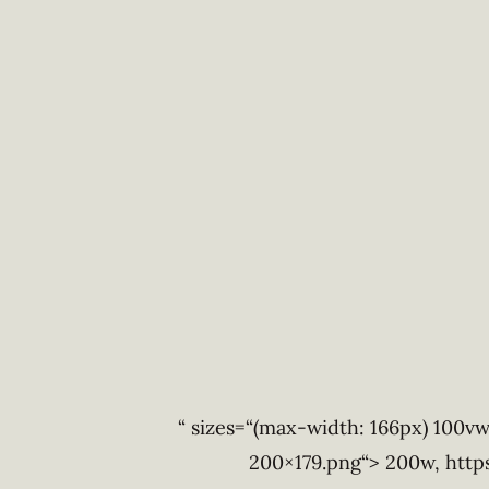
“ sizes=“(max-width: 166px) 100
200×179.png“> 200w, htt