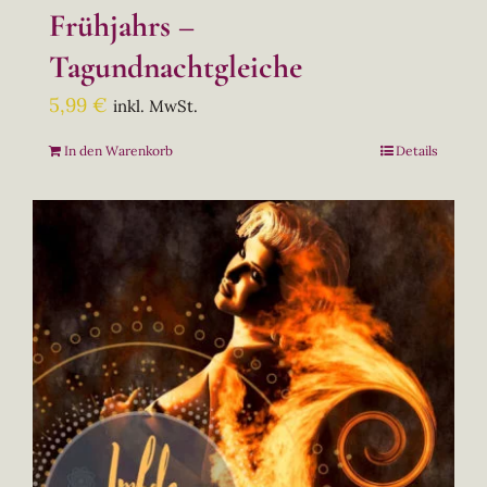
Frühjahrs –
Tagundnachtgleiche
5,99
€
inkl. MwSt.
In den Warenkorb
Details