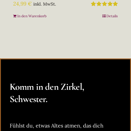
24,99
€
inkl. MwSt.
Bewertet
In den Warenkorb
Details
mit
5.00
von
5
Komm in den Zirkel,
Schwester.
Fühlst du, etwas Altes atmen, das dich