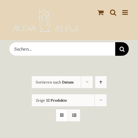
Zum
Inhalt
springen
Suche
nach:
Sortieren nach
Datum
Zeige
12 Produkte