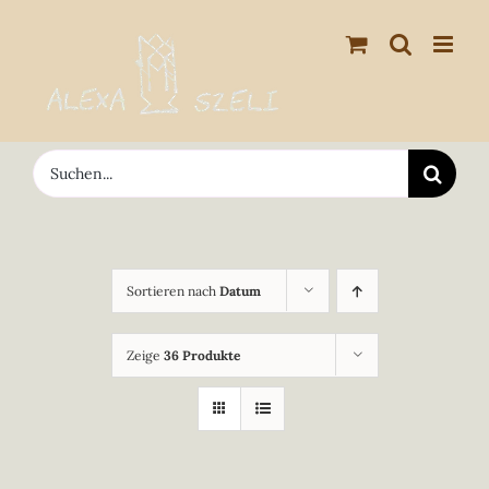
Zum
Inhalt
springen
Suche
nach:
Sortieren nach
Datum
Zeige
36 Produkte