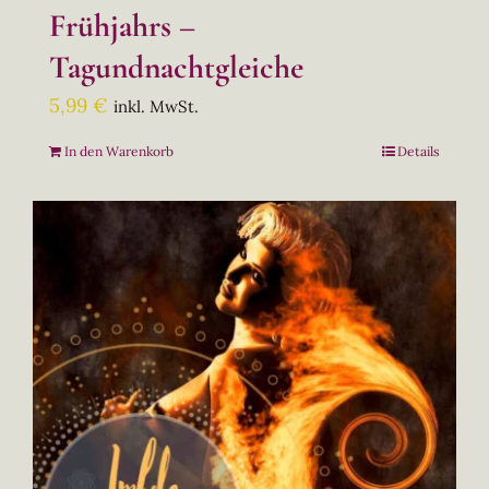
Frühjahrs –
Tagundnachtgleiche
5,99
€
inkl. MwSt.
In den Warenkorb
Details