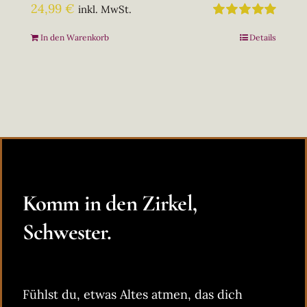
24,99
€
inkl. MwSt.
Bewertet
In den Warenkorb
Details
mit
5.00
von
5
Komm in den Zirkel,
Schwester.
Fühlst du, etwas Altes atmen, das dich