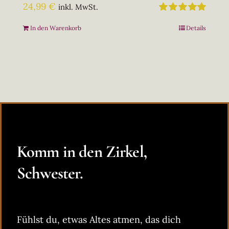
24,99
€
inkl. MwSt.
Bewertet
In den Warenkorb
Details
mit
5.00
von
5
Komm in den Zirkel,
Schwester.
Fühlst du, etwas Altes atmen, das dich