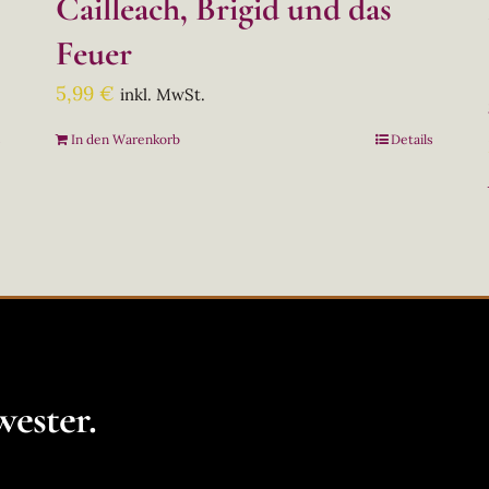
Cailleach, Brigid und das
Feuer
5,99
€
inkl. MwSt.
s
In den Warenkorb
Details
ester.