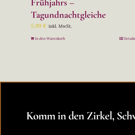
Frühjahrs –
Tagundnachtgleiche
5,99
€
inkl. MwSt.
In den Warenkorb
Detail
Komm in den Zirkel, Schw