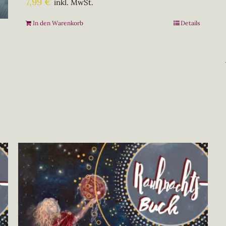
7,99
€
inkl. MwSt.
In den Warenkorb
Details
s