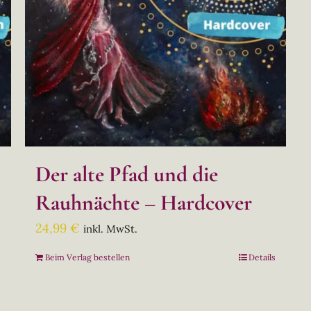
Der alte Pfad und die
Rauhnächte – Hardcover
24,99
€
inkl. MwSt.
s
Beim Verlag bestellen
Details