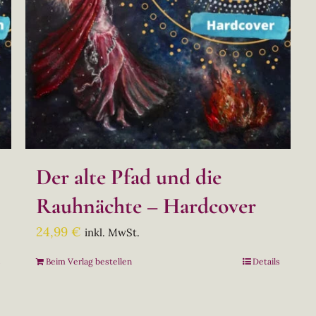
Der alte Pfad und die
Rauhnächte – Hardcover
24,99
€
inkl. MwSt.
s
Beim Verlag bestellen
Details