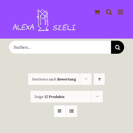
Zum
Inhalt
springen
Suche
nach:
Sortieren nach
Bewertung
Zeige
12 Produkte