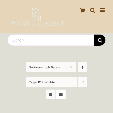
Zum
Inhalt
springen
Suche
nach:
Sortieren nach
Datum
Zeige
12 Produkte