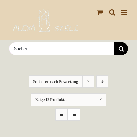
Zum
Inhalt
springen
Suche
nach:
Sortieren nach
Bewertung
Zeige
12 Produkte