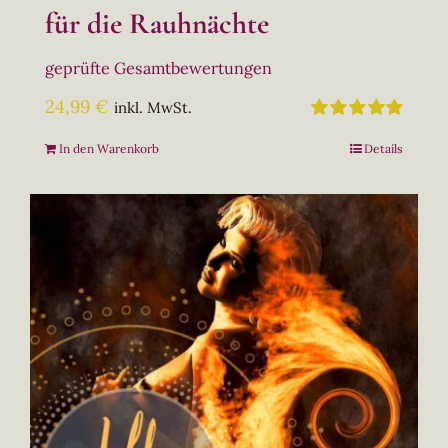
für die Rauhnächte
geprüfte Gesamtbewertungen
24,99
€
inkl. MwSt.
Bewertet
In den Warenkorb
Details
mit
5.00
von
5