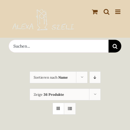
Zum
Inhalt
springen
Suche
nach:
Sortieren nach
Name
Zeige
36 Produkte