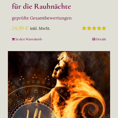
für die Rauhnächte
geprüfte Gesamtbewertungen
24,99
€
inkl. MwSt.
Bewertet
In den Warenkorb
Details
mit
5.00
von
5