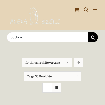
Zum
Inhalt
springen
Suche
nach:
Sortieren nach
Bewertung
Zeige
36 Produkte