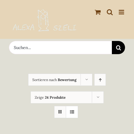
Zum
Inhalt
springen
Suche
nach:
Sortieren nach
Bewertung
Zeige
24 Produkte