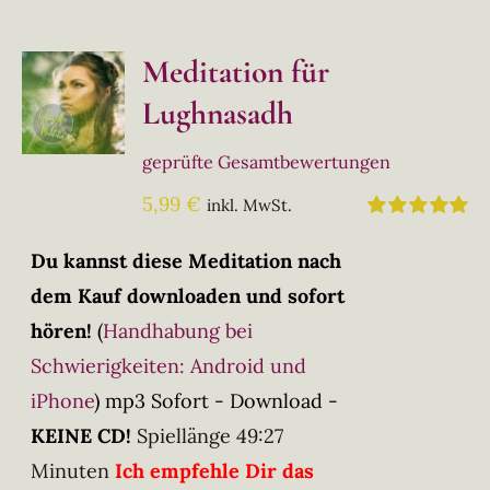
Meditation für
Lughnasadh
geprüfte Gesamtbewertungen
5,99
€
inkl. MwSt.
Bewertet
mit
5.00
von
Du kannst diese Meditation nach
5
dem Kauf downloaden und sofort
hören!
(
Handhabung bei
Schwierigkeiten: Android und
iPhone
)
mp3 Sofort - Download -
KEINE CD!
Spiellänge 49:27
Minuten
Ich empfehle Dir das