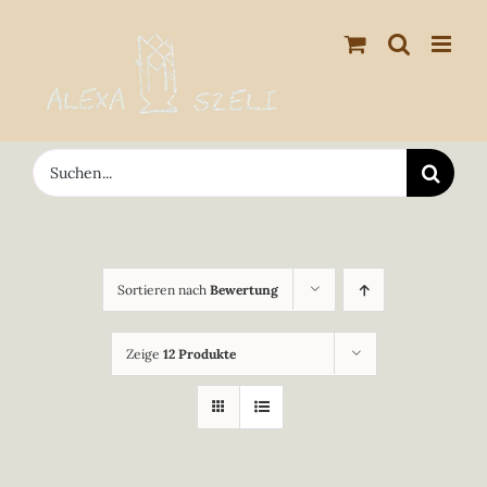
Zum
Inhalt
springen
Suche
nach:
Sortieren nach
Bewertung
Zeige
12 Produkte