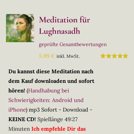
Meditation für
Lughnasadh
geprüfte Gesamtbewertungen
5,99
€
inkl. MwSt.
Bewertet
mit
5.00
von
Du kannst diese Meditation nach
5
dem Kauf downloaden und sofort
hören!
(
Handhabung bei
Schwierigkeiten: Android und
iPhone
)
mp3 Sofort - Download -
KEINE CD!
Spiellänge 49:27
Minuten
Ich empfehle Dir das