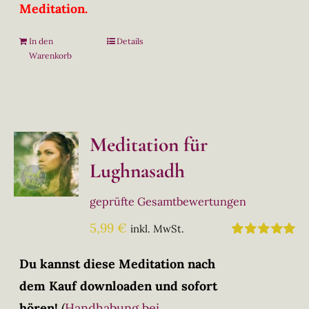
Meditation.
In den
Details
Warenkorb
Meditation für
Lughnasadh
geprüfte Gesamtbewertungen
5,99
€
inkl. MwSt.
Bewertet
mit
5.00
von
Du kannst diese Meditation nach
5
dem Kauf downloaden und sofort
hören!
(
Handhabung bei