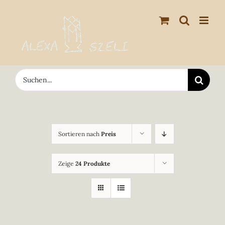
Zum
Inhalt
springen
Suche
nach:
Sortieren nach
Preis
Zeige
24 Produkte