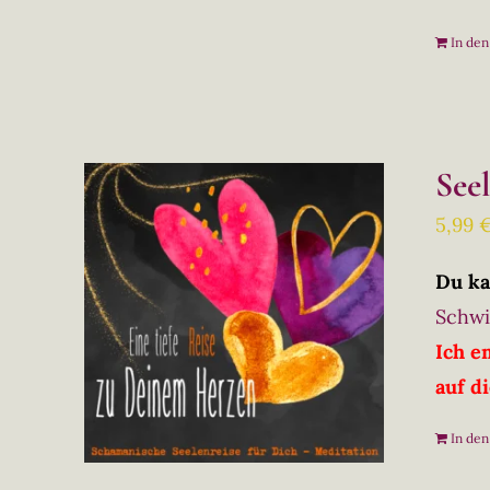
In de
See
5,99
Du ka
Schwi
Ich e
auf d
In de