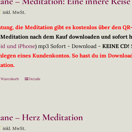
tane – Meditation: Eine innere Reise
€
inkl. MwSt.
htung, die Meditation gibt es kostenlos über den Q
 Meditation nach dem Kauf downloaden und sofort 
id und iPhone
)
mp3 Sofort - Download -
KEINE CD!
nlegen eines Kundenkontos. So hast du im Downloadb
ation.
n Warenkorb
Details
tane – Herz Meditation
€
inkl. MwSt.