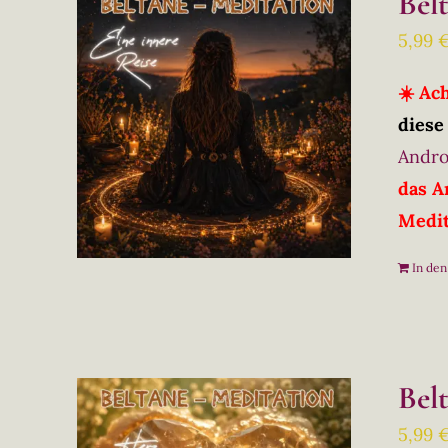
Bel
5,99
☀️ Ac
diese
Andro
das A
Medit
In de
Bel
5,99