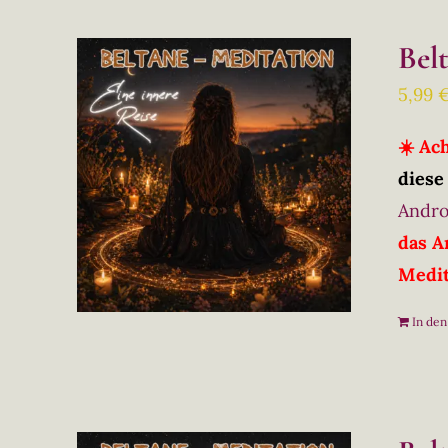
Bel
5,99
☀️ Ac
diese
Andro
das A
Medit
In de