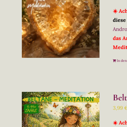
☀️ Ac
diese
Andro
das A
Medit
In de
Bel
3,99
☀️ Ac