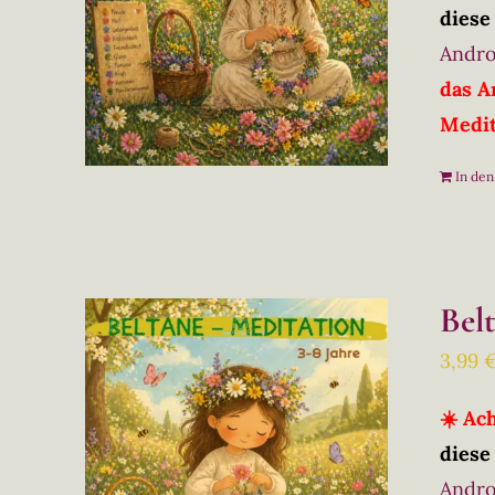
diese
Andro
das A
Medit
In de
Bel
3,99
☀️ Ac
diese
Andro