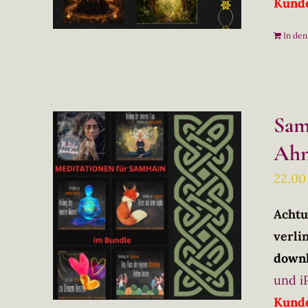
Kunde
In de
Sam
Ahn
22,0
Achtu
verlin
downl
und i
Kunde