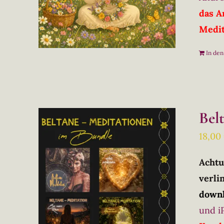
das A
Medit
In de
Bel
18,00
Achtu
verlin
downl
und i