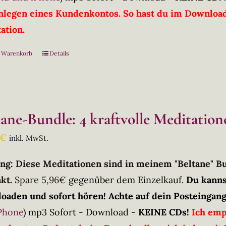
nlegen eines Kundenkontos. So hast du im Downloadb
ation.
n Warenkorb
Details
tane-Bundle: 4 kraftvolle Meditation
€
inkl. MwSt.
ng: Diese Meditationen sind in meinem "Beltane" 
kt.
Spare 5,96€
gegenüber dem Einzelkauf.
Du kanns
oaden und sofort hören! Achte auf dein Posteingang
Phone
)
mp3 Sofort - Download -
KEINE CDs!
Ich emp