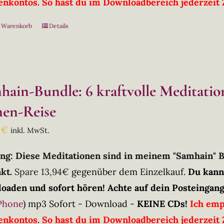
nkontos. So hast du im Downloadbereich jederzeit Z
n Warenkorb
Details
hain-Bundle: 6 kraftvolle Meditati
en-Reise
0
€
inkl. MwSt.
ng: Diese Meditationen sind in meinem "Samhain" 
kt.
Spare 13,94€
gegenüber dem Einzelkauf.
Du kann
oaden und sofort hören! Achte auf dein Posteingang
Phone
)
mp3 Sofort - Download -
KEINE CDs!
Ich emp
nkontos. So hast du im Downloadbereich jederzeit Z