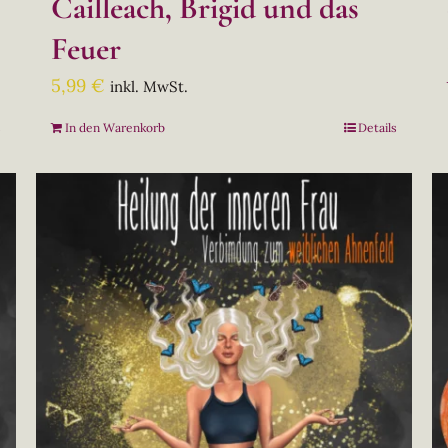
Cailleach, Brigid und das
Feuer
5,99
€
inkl. MwSt.
s
In den Warenkorb
Details