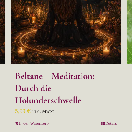
Beltane – Meditation:
Durch die
Holunderschwelle
5,99
€
inkl. MwSt.
s
In den Warenkorb
Details