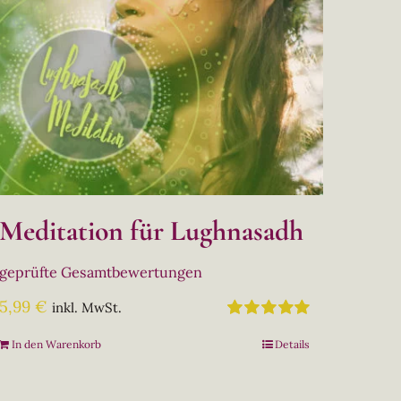
Meditation für Lughnasadh
geprüfte Gesamtbewertungen
5,99
€
inkl. MwSt.
Bewertet
In den Warenkorb
Details
mit
5.00
von
5