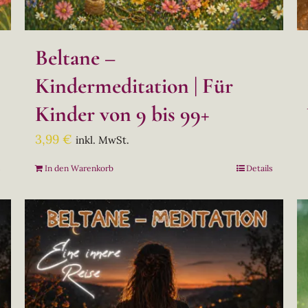
Beltane –
Kindermeditation | Für
Kinder von 9 bis 99+
3,99
€
inkl. MwSt.
s
In den Warenkorb
Details