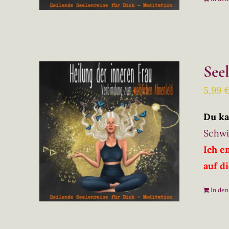
See
5,99
Du ka
Schwi
Ich e
auf d
In de