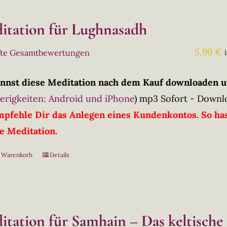
itation für Lughnasadh
5,99
€
fte Gesamtbewertungen
nnst diese Meditation nach dem Kauf downloaden u
erigkeiten: Android und iPhone
)
mp3 Sofort - Downl
mpfehle Dir das Anlegen eines Kundenkontos. So has
ie Meditation.
n Warenkorb
Details
itation für Samhain – Das keltische