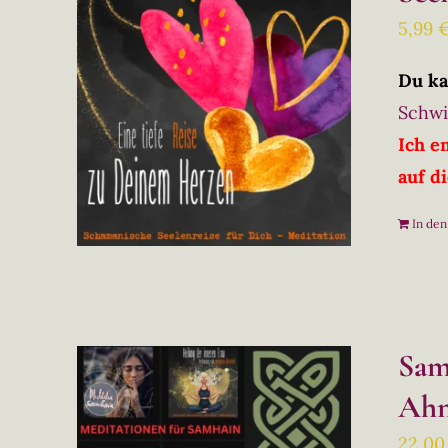
5,99
Du ka
Schwi
Ich e
auf d
In de
Sam
Ahn
22,0