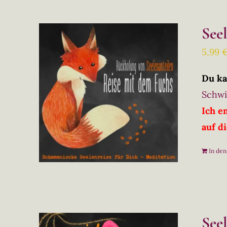
See
5,99
Du ka
Schwi
Ich e
auf d
In de
See