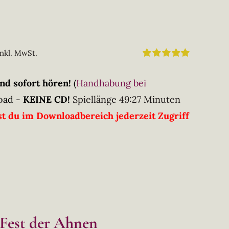
inkl. MwSt.
Bewertet
mit
5.00
von
nd sofort hören!
(
Handhabung bei
5
oad -
KEINE CD!
Spiellänge 49:27 Minuten
t du im Downloadbereich jederzeit Zugriff
 Fest der Ahnen