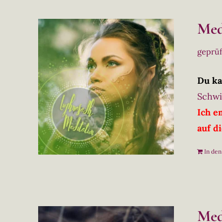
Med
geprü
Du ka
Schwi
Ich e
auf d
In de
Med