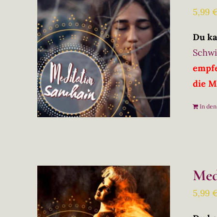
5,99
Du ka
Schwi
empfe
die M
In de
Med
5,99