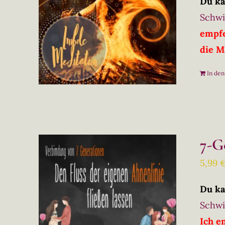
Du ka
Schwi
empfe
die M
In de
7-G
5,99
Du ka
Schwi
Ich e