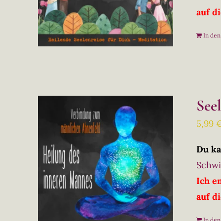
auf d
In de
See
5,99
Du ka
Schwi
Ich e
auf d
In de