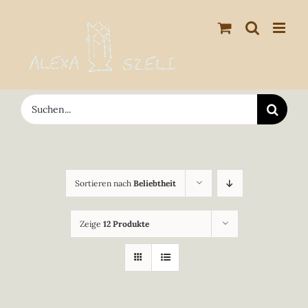
Zum
Inhalt
springen
Suche
nach:
Sortieren nach
Beliebtheit
Zeige
12 Produkte