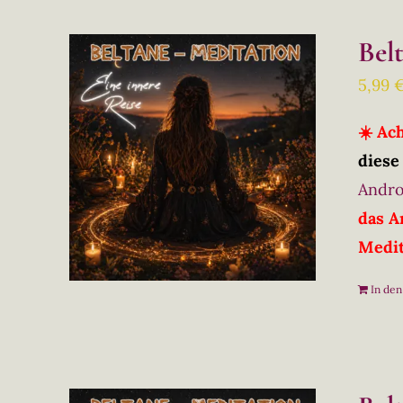
Bel
5,99
☀️ Ac
diese
Andro
das A
Medit
In de