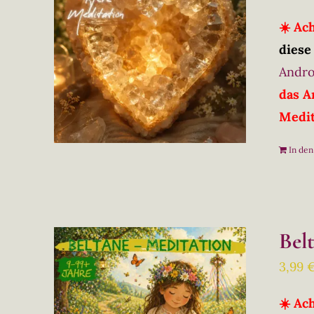
☀️ Ac
diese
Andro
das A
Medit
In de
Bel
3,99
☀️ Ac