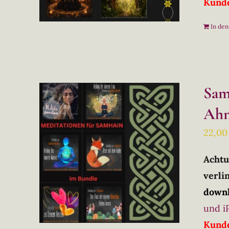
Kunde
In de
Sam
Ahn
22,0
Achtu
verlin
downl
und i
Kunde