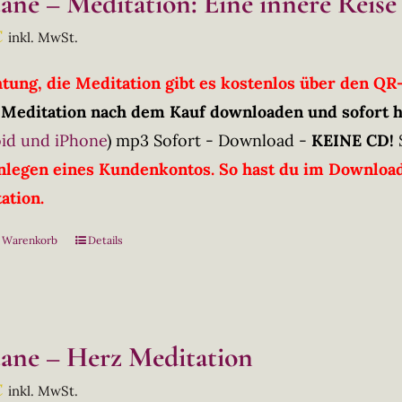
tane – Meditation: Eine innere Reise
€
inkl. MwSt.
htung, die Meditation gibt es kostenlos über den Q
 Meditation nach dem Kauf downloaden und sofort 
id und iPhone
)
mp3 Sofort - Download -
KEINE CD!
nlegen eines Kundenkontos. So hast du im Downloadb
ation.
n Warenkorb
Details
tane – Herz Meditation
€
inkl. MwSt.