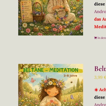
diese
Andro
das A
Medit
In de
Bel
3,99
☀️ Ac
diese
Andro