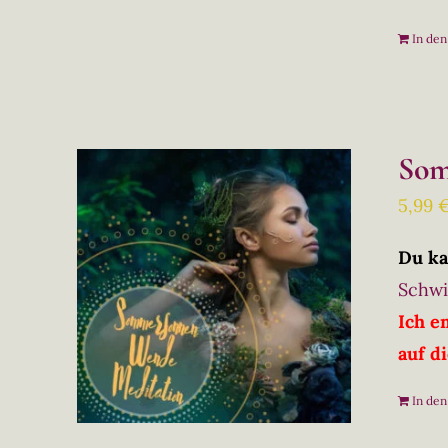
In de
Som
5,99
Du ka
Schwi
Ich e
auf d
In de