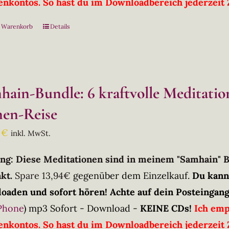
nkontos. So hast du im Downloadbereich jederzeit Z
n Warenkorb
Details
hain-Bundle: 6 kraftvolle Meditati
en-Reise
0
€
inkl. MwSt.
ng: Diese Meditationen sind in meinem "Samhain" 
kt.
Spare 13,94€
gegenüber dem Einzelkauf.
Du kann
oaden und sofort hören! Achte auf dein Posteingang
Phone
)
mp3 Sofort - Download -
KEINE CDs!
Ich emp
nkontos. So hast du im Downloadbereich jederzeit Z