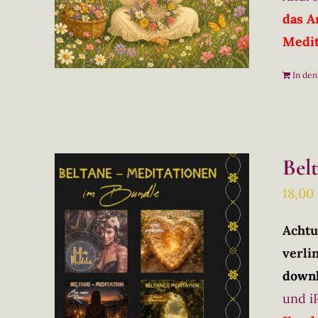
das A
Medit
In de
Bel
18,00
Achtu
verlin
downl
und i