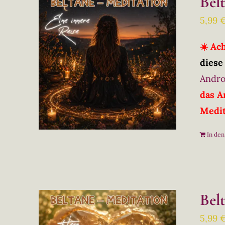
Bel
5,99
☀️ Ac
diese
Andro
das A
Medit
In de
Bel
5,99