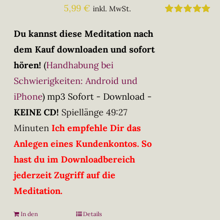
5,99
€
inkl. MwSt.
Bewertet
mit
5.00
von
Du kannst diese Meditation nach
5
dem Kauf downloaden und sofort
hören!
(
Handhabung bei
Schwierigkeiten: Android und
iPhone
)
mp3 Sofort - Download -
KEINE CD!
Spiellänge 49:27
Minuten
Ich empfehle Dir das
Anlegen eines Kundenkontos. So
hast du im Downloadbereich
jederzeit Zugriff auf die
Meditation.
In den
Details