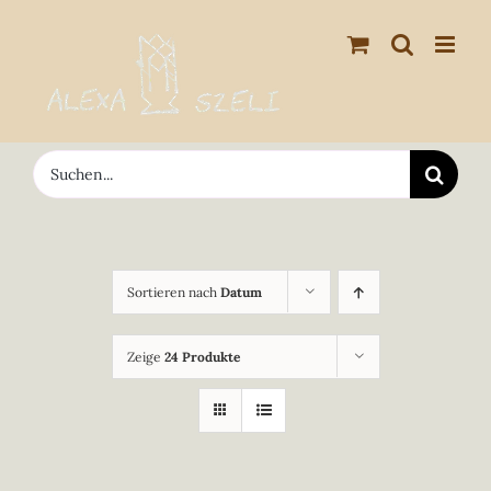
Zum
Inhalt
springen
Suche
nach:
Sortieren nach
Datum
Zeige
24 Produkte