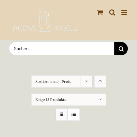
Zum
Inhalt
springen
Suche
nach:
Sortieren nach
Preis
Zeige
12 Produkte