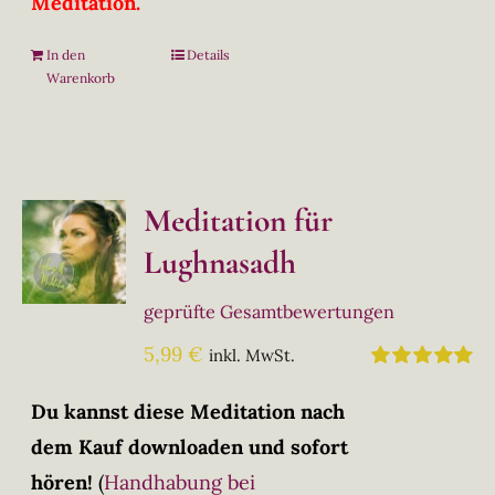
Meditation.
In den
Details
Warenkorb
Meditation für
Lughnasadh
geprüfte Gesamtbewertungen
5,99
€
inkl. MwSt.
Bewertet
mit
5.00
von
Du kannst diese Meditation nach
5
dem Kauf downloaden und sofort
hören!
(
Handhabung bei