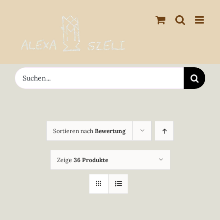
Zum
Inhalt
springen
Suche
nach:
Sortieren nach
Bewertung
Zeige
36 Produkte