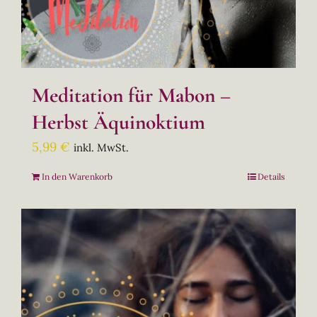
Meditation für Mabon –
Herbst Äquinoktium
5,99
€
inkl. MwSt.
In den Warenkorb
Details