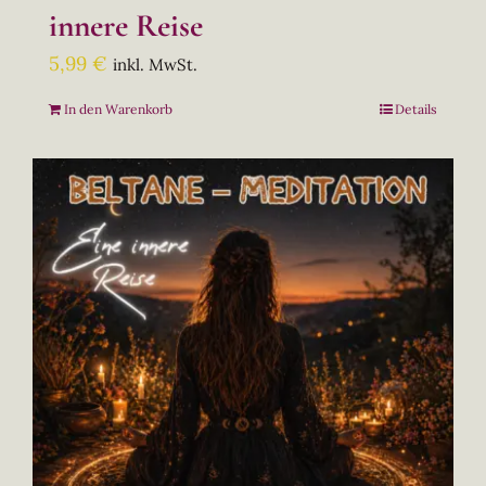
innere Reise
5,99
€
inkl. MwSt.
In den Warenkorb
Details