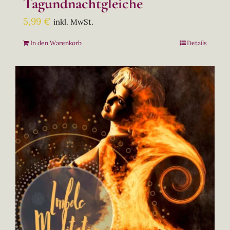
Tagundnachtgleiche
5,99
€
inkl. MwSt.
In den Warenkorb
Details