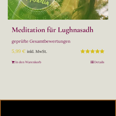
Meditation für Lughnasadh
geprüfte Gesamtbewertungen
5,99
€
inkl. MwSt.
Bewertet
In den Warenkorb
Details
mit
5.00
von
5