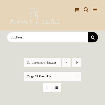
Zum
Inhalt
springen
Suche
nach:
Sortieren nach
Datum
Zeige
24 Produkte