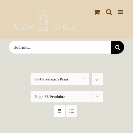
Zum
Inhalt
springen
Suche
nach:
Sortieren nach
Preis
Zeige
36 Produkte