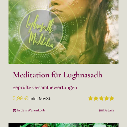
Meditation für Lughnasadh
geprüfte Gesamtbewertungen
5,99
€
inkl. MwSt.
Bewertet
In den Warenkorb
Details
mit
5.00
von
5