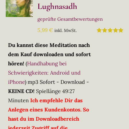
Lughnasadh
geprüfte Gesamtbewertungen
5,99
€
inkl. MwSt.
Bewertet
mit
5.00
von
Du kannst diese Meditation nach
5
dem Kauf downloaden und sofort
hören!
(
Handhabung bei
Schwierigkeiten: Android und
iPhone
)
mp3 Sofort - Download -
KEINE CD!
Spiellänge 49:27
Minuten
Ich empfehle Dir das
Anlegen eines Kundenkontos. So
hast du im Downloadbereich
jederzeit Zugriff auf die