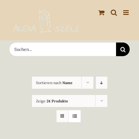
Zum
Inhalt
springen
Suche
nach:
Sortieren nach
Name
Zeige
24 Produkte