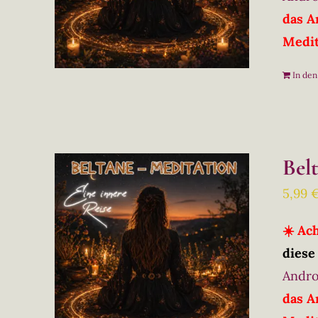
das A
Medit
In de
Bel
5,99
☀️ Ac
diese
Andro
das A