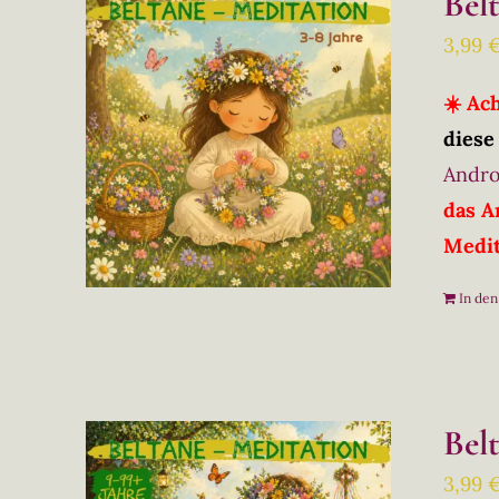
Bel
3,99
☀️ Ac
diese
Andro
das A
Medit
In de
Bel
3,99