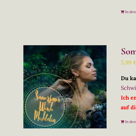
In de
Som
5,99
Du ka
Schwi
Ich e
auf d
In de