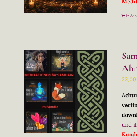
Medit
In de
Sam
Ahn
22,0
Achtu
verlin
downl
und i
Kunde