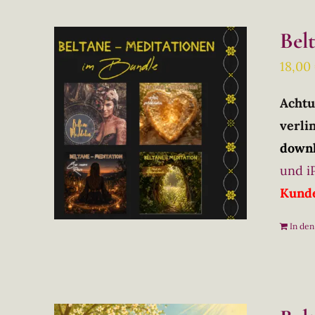
Bel
18,00
Achtu
verlin
downl
und i
Kunde
In de