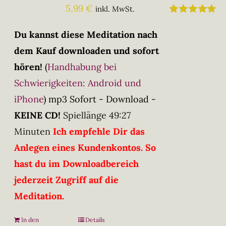
5,99
€
inkl. MwSt.
Bewertet
mit
5.00
von
Du kannst diese Meditation nach
5
dem Kauf downloaden und sofort
hören!
(
Handhabung bei
Schwierigkeiten: Android und
iPhone
)
mp3 Sofort - Download -
KEINE CD!
Spiellänge 49:27
Minuten
Ich empfehle Dir das
Anlegen eines Kundenkontos. So
hast du im Downloadbereich
jederzeit Zugriff auf die
Meditation.
In den
Details