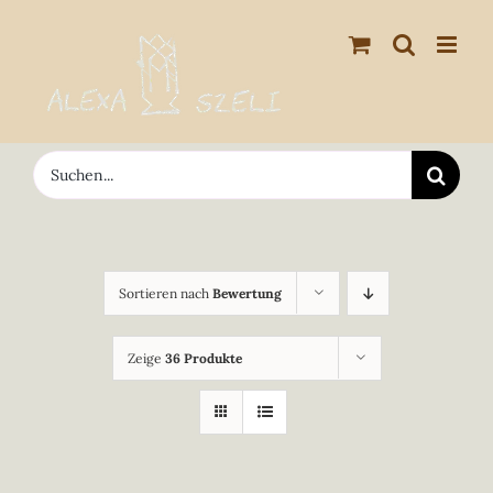
Zum
Inhalt
springen
Suche
nach:
Sortieren nach
Bewertung
Zeige
36 Produkte