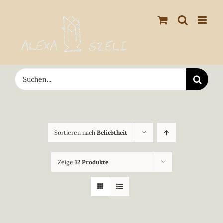
Zum
Inhalt
springen
Suche
nach:
Sortieren nach
Beliebtheit
Zeige
12 Produkte