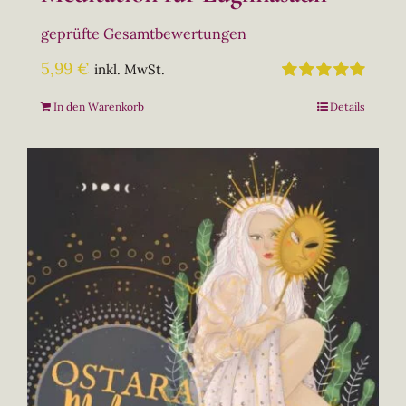
geprüfte Gesamtbewertungen
5,99
€
inkl. MwSt.
Bewertet
In den Warenkorb
Details
mit
5.00
von
5