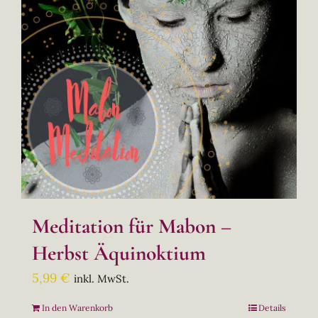
Meditation für Mabon –
Herbst Äquinoktium
5,99
€
inkl. MwSt.
In den Warenkorb
Details