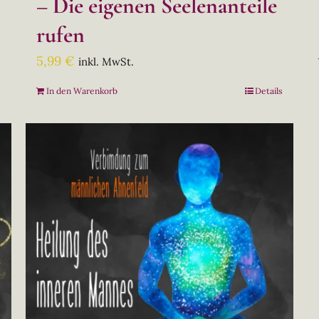
– Die eigenen Seelenanteile
rufen
5,99
€
inkl. MwSt.
s
In den Warenkorb
Details