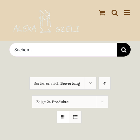
Zum
Inhalt
springen
Suche
nach:
Sortieren nach
Bewertung
Zeige
24 Produkte