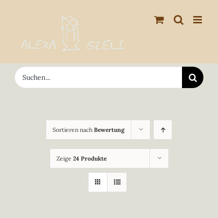
Zum
Inhalt
springen
Suche
nach:
Sortieren nach
Bewertung
Zeige
24 Produkte