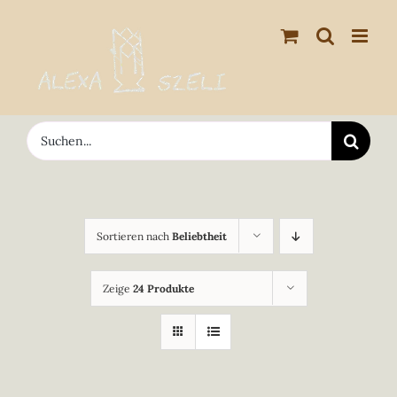
Zum
Inhalt
springen
Suche
nach:
Sortieren nach
Beliebtheit
Zeige
24 Produkte