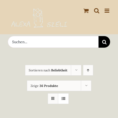
Zum
Inhalt
springen
Suche
nach:
Sortieren nach
Beliebtheit
Zeige
36 Produkte