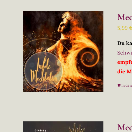
Med
5,99
Du ka
Schwi
empfe
die M
In de
Med