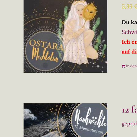
5,99
Du ka
Schwi
Ich e
auf d
In de
12 
geprü