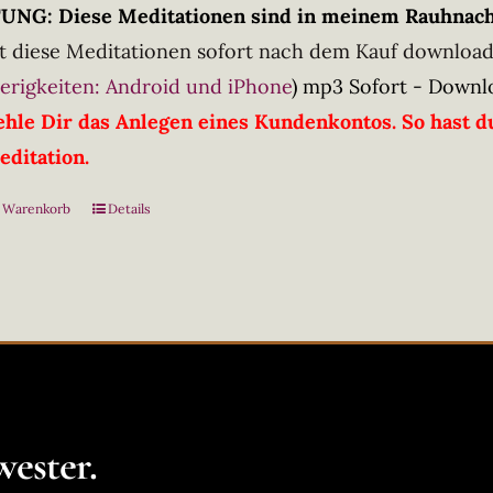
NG: Diese Meditationen sind in meinem Rauhnacht
t diese Meditationen sofort nach dem Kauf downloa
erigkeiten: Android und iPhone
)
mp3 Sofort - Downl
hle Dir das Anlegen eines Kundenkontos. So hast du
editation.
n Warenkorb
Details
ester.