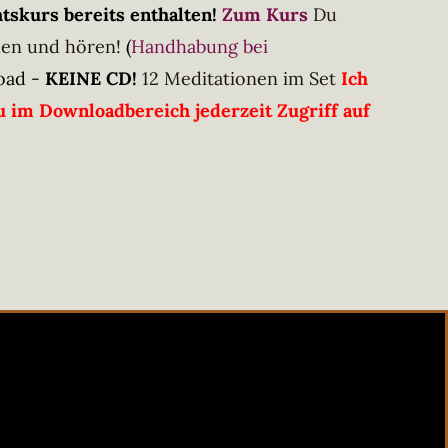
mit
5.00
von
skurs bereits enthalten!
Zum Kurs
Du
5
den und hören!
(
Handhabung bei
oad -
KEINE CD!
12 Meditationen im Set
Ich
 im Downloadbereich jederzeit Zugriff auf