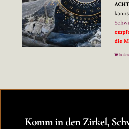
ACHTU
kanns
Schwi
empfe
die M
In de
Komm in den Zirkel, Schw