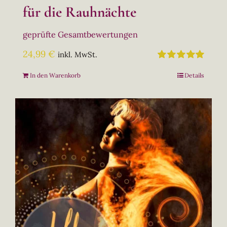
für die Rauhnächte
geprüfte Gesamtbewertungen
24,99
€
inkl. MwSt.
Bewertet
In den Warenkorb
Details
mit
5.00
von
5