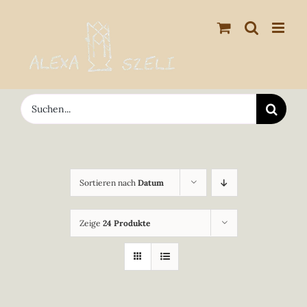
Zum
Inhalt
springen
Suche
nach:
Sortieren nach
Datum
Zeige
24 Produkte