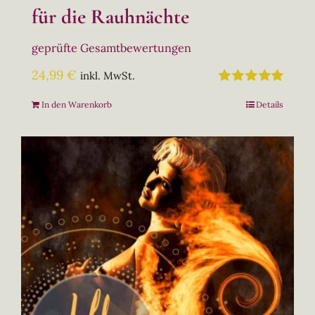
für die Rauhnächte
geprüfte Gesamtbewertungen
24,99
€
inkl. MwSt.
Bewertet
In den Warenkorb
Details
mit
5.00
von
5