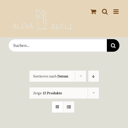
Zum
Inhalt
springen
Suche
nach:
Sortieren nach
Datum
Zeige
12 Produkte