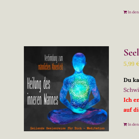
In de
See
5,99
Du ka
Schwi
Ich e
auf d
In de