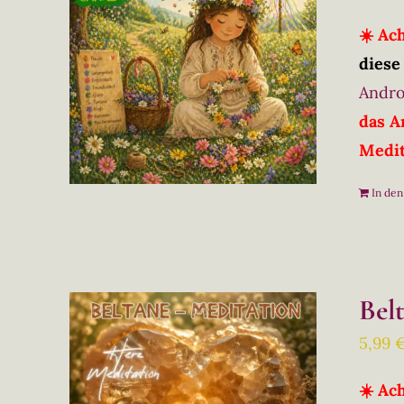
☀️ Ac
diese
Andro
das A
Medit
In de
Bel
5,99
☀️ Ac