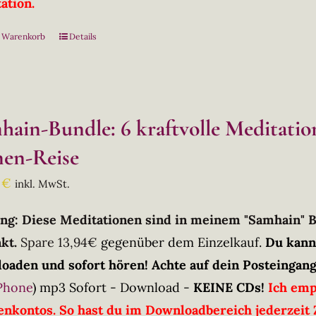
ation.
n Warenkorb
Details
hain-Bundle: 6 kraftvolle Meditati
en-Reise
0
€
inkl. MwSt.
ng: Diese Meditationen sind in meinem "Samhain" 
kt.
Spare 13,94€
gegenüber dem Einzelkauf.
Du kann
oaden und sofort hören! Achte auf dein Posteingang
Phone
)
mp3 Sofort - Download -
KEINE CDs!
Ich emp
nkontos. So hast du im Downloadbereich jederzeit Z