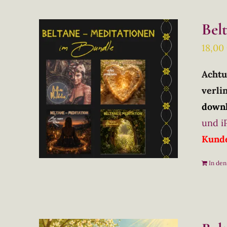
Bel
18,00
Achtu
verlin
downl
und i
Kunde
In de