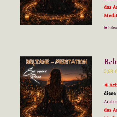
das A
Medit
In de
Bel
5,99
☀️ Ac
diese
Andro
das A