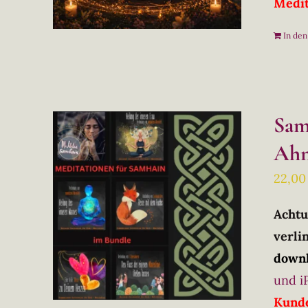
Medit
In de
Sam
Ahn
22,0
Achtu
verlin
downl
und i
Kunde