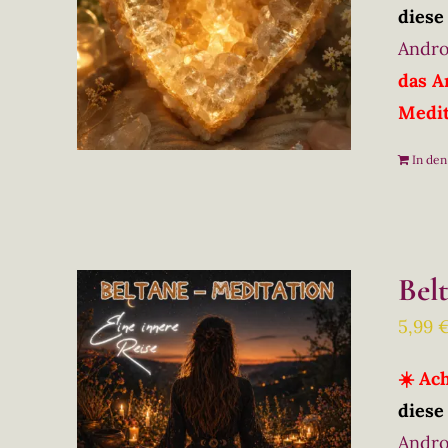
diese
Andro
das A
Medit
In de
Bel
5,99
☀️ Ac
diese
Andro