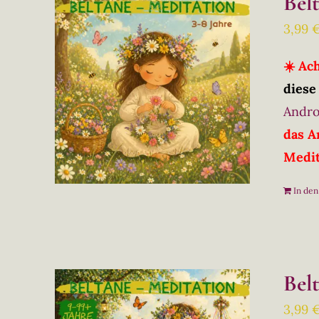
Bel
3,99
☀️ Ac
diese
Andro
das A
Medit
In de
Bel
3,99