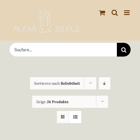
Zum
Inhalt
springen
Suche
nach:
Sortieren nach
Beliebtheit
Zeige
24 Produkte