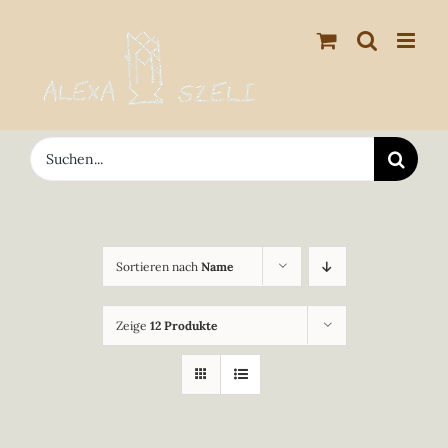
Zum
Inhalt
springen
Suche
nach:
Sortieren nach
Name
Zeige
12 Produkte