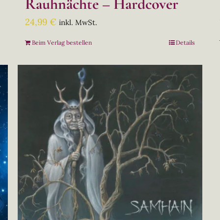
Rauhnächte – Hardcover
24,99
€
inkl. MwSt.
s
Beim Verlag bestellen
Details