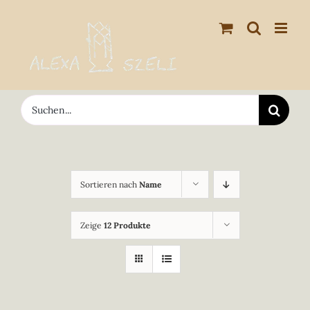
Zum
Inhalt
springen
Suche
nach:
Sortieren nach
Name
Zeige
12 Produkte